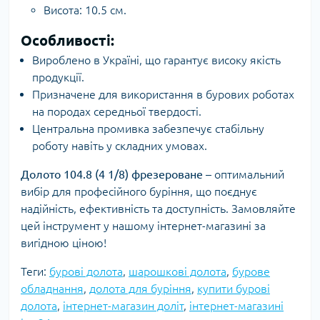
Висота: 10.5 см.
Особливості:
Вироблено в Україні, що гарантує високу якість
продукції.
Призначене для використання в бурових роботах
на породах середньої твердості.
Центральна промивка забезпечує стабільну
роботу навіть у складних умовах.
Долото 104.8 (4 1/8) фрезероване
– оптимальний
вибір для професійного буріння, що поєднує
надійність, ефективність та доступність. Замовляйте
цей інструмент у нашому інтернет-магазині за
вигідною ціною!
Теги:
бурові долота
,
шарошкові долота
,
бурове
обладнання
,
долота для буріння
,
купити бурові
долота
,
інтернет-магазин доліт
,
інтернет-магазині