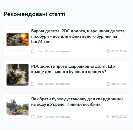
Рекомендовані статті
Бурові долота, PDC долота, шарошкові долота,
пікобури – все для ефективного буріння на
bur24.com
Блог , Огляди та поради
02.12.2024
PDC долота проти шарошкових доліт: Що
краще для вашого бурового процесу?
Блог , Огляди та поради
08.03.2025
Як обрати бурову установку для свердловини
на воду в Україні: Повний посібник
Блог , Огляди та поради
26.03.2025