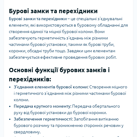
Бурові замки та перехідники
Бурові замки та перехідники
– це спеціальні з'єднувальні
елементи, які використовуються в буровому обладнанні для
створення єдиної та міцної бурової колони. Вони
забезпечують герметичність з'єднань між різними
частинами бурової установки, такими як бурові труби,
коронки, обсадні труби тощо. Завдяки цим елементам
забезпечується ефективне проведення бурових робіт.
Основні функції бурових замків і
перехідників:
З'єднання елементів бурової колони:
Створення міцного
і герметичного з'єднання між різними частинами бурової
колони.
Передача крутного моменту:
Передача обертального
руху від бурової установки до бурової коронки.
Забезпечення герметичності:
Запобігання витіканню
бурового розчину та проникненню сторонніх речовин у
свердловину.