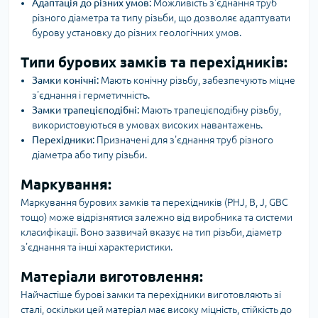
Адаптація до різних умов:
Можливість з'єднання труб
різного діаметра та типу різьби, що дозволяє адаптувати
бурову установку до різних геологічних умов.
Типи бурових замків та перехідників:
Замки конічні:
Мають конічну різьбу, забезпечують міцне
з'єднання і герметичність.
Замки трапецієподібні:
Мають трапецієподібну різьбу,
використовуються в умовах високих навантажень.
Перехідники:
Призначені для з'єднання труб різного
діаметра або типу різьби.
Маркування:
Маркування бурових замків та перехідників (PHJ, B, J, GBC
тощо) може відрізнятися залежно від виробника та системи
класифікації. Воно зазвичай вказує на тип різьби, діаметр
з'єднання та інші характеристики.
Матеріали виготовлення:
Найчастіше бурові замки та перехідники виготовляють зі
сталі, оскільки цей матеріал має високу міцність, стійкість до