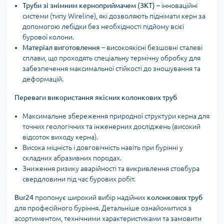
Труби зі знімним керноприймачем (ЗКТ)
– інноваційні
системи (типу Wireline), які дозволяють піднімати керн за
допомогою лебідки без необхідності підйому всієї
бурової колони.
Матеріал виготовлення
– високоякісні безшовні сталеві
сплави, що проходять спеціальну термічну обробку для
забезпечення максимальної стійкості до зношування та
деформацій.
Переваги використання якісних колонкових труб
Максимальне збереження природної структури керна для
точних геологічних та інженерних досліджень (високий
відсоток виходу керна).
Висока міцність і довговічність навіть при бурінні у
складних абразивних породах.
Зниження ризику аварійності та викривлення стовбура
свердловини під час бурових робіт.
Bur24
пропонує широкий вибір надійних
колонкових труб
для професійного буріння. Детальніше ознайомитися з
асортиментом, технічними характеристиками та замовити