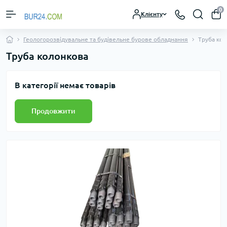
0
Клієнту
Геологорозвідувальне та будівельне бурове обладнання
Труба ко
Труба колонкова
В категорії немає товарів
Продовжити