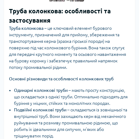
Труба колонкова: особливості та
застосування
Труба колонкова
– це ключовий елемент бурового
інструменту, призначений для прийому, збереження та
транспортування керна (зразка гірської породи) на
поверхню під час колонкового буріння. Вона також слугує
для передачі крутного моменту та осьового навантаження
на бурову коронку і забезпечує правильний напрямок
потоку промивальної рідини.
Основні різновиди та особливості колонкових труб
Одинарні колонкові труби
– мають просту конструкцію,
що складається з однієї труби. Оптимально підходять для
буріння у міцних, стійких та монолітних породах.
Подвійні колонкові труби
– складаються із зовнішньої та
внутрішньої труб. Вони захищають керн від механічного
руйнування та розмиву промивальною рідиною, що
робить їх ідеальними для сипучих, м'яких або
тріщинуватих порід.