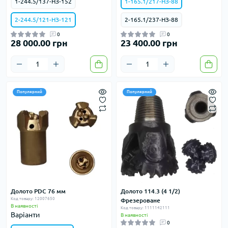
1-244.5/137-НЗ-152
1-165.1/217-НЗ-88
2-244.5/121-НЗ-121
2-165.1/237-НЗ-88
0
0
28 000.00 грн
23 400.00 грн
Популярний
Популярний
Долото PDC 76 мм
Долото 114.3 (4 1/2)
Код товару: 12007650
Фрезероване
В наявності
Код товару: 1111142111
Варіанти
В наявності
0