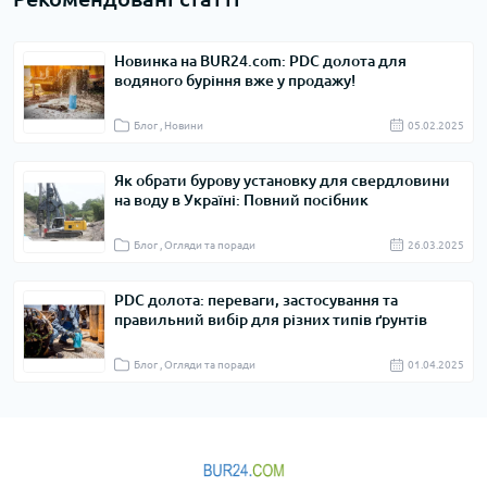
Новинка на BUR24.com: PDC долота для
водяного буріння вже у продажу!
Блог , Новини
05.02.2025
Як обрати бурову установку для свердловини
на воду в Україні: Повний посібник
Блог , Огляди та поради
26.03.2025
PDC долота: переваги, застосування та
правильний вибір для різних типів ґрунтів
Блог , Огляди та поради
01.04.2025