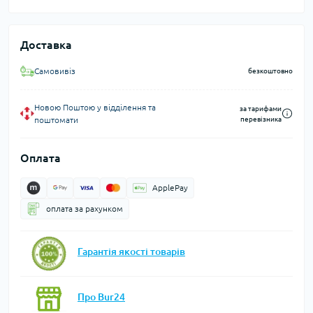
Доставка
Самовивіз
безкоштовно
Новою Поштою у відділення та
за тарифами
поштомати
перевізника
Оплата
ApplePay
оплата за рахунком
Гарантія якості товарів
Про Bur24