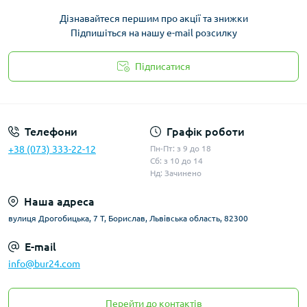
Дізнавайтеся першим про акції та знижки
Підпишіться на нашу e-mail розсилку
Підписатися
Політика конфіденційності
Телефони
Графік роботи
+38 (073) 333-22-12
Пн-Пт: з 9 до 18
Сб: з 10 до 14
Нд: Зачинено
Наша адреса
вулиця Дрогобицька, 7 Т, Борислав, Львівська область, 82300
E-mail
info@bur24.com
Перейти до контактів