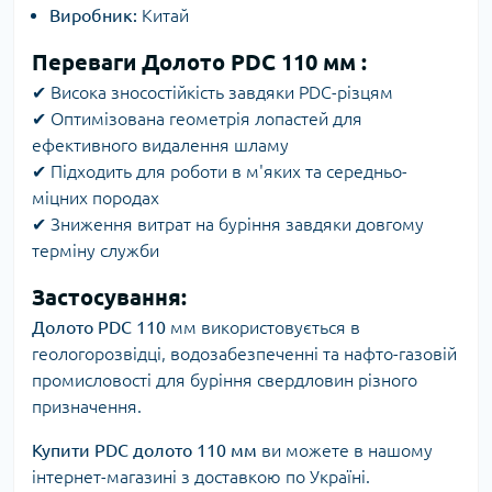
Виробник:
Китай
Переваги
Долото PDC 110 мм
:
✔ Висока зносостійкість завдяки PDC-різцям
✔ Оптимізована геометрія лопастей для
ефективного видалення шламу
✔ Підходить для роботи в м'яких та середньо-
міцних породах
✔ Зниження витрат на буріння завдяки довгому
терміну служби
Застосування:
Долото PDC 110
мм використовується в
геологорозвідці, водозабезпеченні та нафто-газовій
промисловості для буріння свердловин різного
призначення.
Купити PDC долото 110 мм
ви можете в нашому
інтернет-магазині з доставкою по Україні.