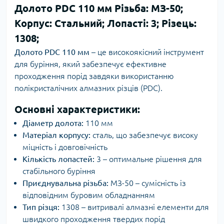
Долото PDC 110 мм Різьба: МЗ-50;
Корпус: Стальний; Лопасті: 3; Різець:
1308;
Долото PDC 110 мм
– це високоякісний інструмент
для буріння, який забезпечує ефективне
проходження порід завдяки використанню
полікристалічних алмазних різців (PDC).
Основні характеристики:
Діаметр долота:
110 мм
Матеріал корпусу:
сталь, що забезпечує високу
міцність і довговічність
Кількість лопастей:
3 – оптимальне рішення для
стабільного буріння
Приєднувальна різьба:
МЗ-50 – сумісність із
відповідним буровим обладнанням
Тип різця:
1308 – витривалі алмазні елементи для
швидкого проходження твердих порід