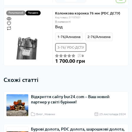
Колонкова коронка 76 мм (PDC ДСТУ)
Популярний
Продано
Код товару: 31107631
В наявності
Вид
1-76/Алмазна
2-76/Алмазна
3-76/ PDC-ДСТУ
0
1 700.00 грн
Схожі статті
Відкриття сайту bur24.com – Ваш новий
партнер у світі буріння!
Блог , Новини
25 листопада 2024
Бурові долота, PDC долота, шарошкові долота,