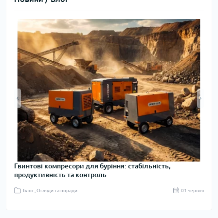
Гвинтові компресори для буріння: стабільність,
Вода
продуктивність та контроль
сьог
я 2025
Блог , Огляди та поради
01 червня
Бл