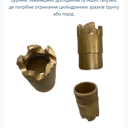
буріння, інженерних досліджень та інших галузей,
де потрібне отримання циліндричних зразків ґрунту
або порід.