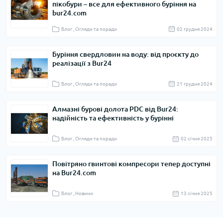
пікобури – все для ефективного буріння на
bur24.com
Блог , Огляди та поради
02 грудня 2024
Буріння свердловин на воду: від проєкту до
реалізації з Bur24
Блог , Огляди та поради
21 грудня 2024
Алмазні бурові долота PDC від Bur24:
надійність та ефективність у бурінні
Блог , Огляди та поради
02 cічня 2025
Повітряно гвинтові компресори тепер доступні
на Bur24.com
Блог , Новини
13 cічня 2025