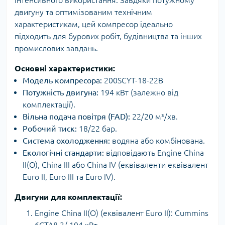
двигуну та оптимізованим технічним
характеристикам, цей компресор ідеально
підходить для бурових робіт, будівництва та інших
промислових завдань.
Основні характеристики:
Модель компресора:
200SCYT-18-22B
Потужність двигуна:
194 кВт (залежно від
комплектації).
Вільна подача повітря (FAD):
22/20 м³/хв.
Робочий тиск:
18/22 бар.
Система охолодження:
водяна або комбінована.
Екологічні стандарти:
відповідають Engine China
II(O), China III або China IV (еквіваленти еквівалент
Euro II, Euro III та Euro IV).
Двигуни для комплектації:
Engine China II(O) (еквівалент Euro II): Cummins
6CTA8.3/ 194 кВт.