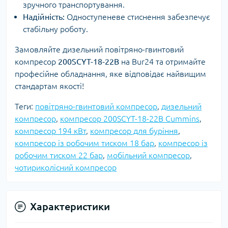
зручного транспортування.
Надійність:
Одноступеневе стиснення забезпечує
стабільну роботу.
Замовляйте дизельний повітряно-гвинтовий
компресор
200SCYT-18-22B
на Bur24 та отримайте
професійне обладнання, яке відповідає найвищим
стандартам якості!
Теги:
повітряно-гвинтовий компресор
,
дизельний
компресор
,
компресор 200SCYT-18-22B Cummins
,
компресор 194 кВт
,
компресор для буріння
,
компресор із робочим тиском 18 бар
,
компресор із
робочим тиском 22 бар
,
мобільний компресор
,
чотириколісний компресор
Характеристики