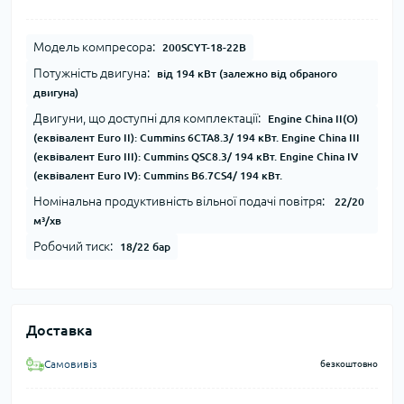
Модель компресора:
200SCYT-18-22B
Потужність двигуна:
від 194 кВт (залежно від обраного
двигуна)
Двигуни, що доступні для комплектації:
Engine China II(O)
(еквівалент Euro II): Cummins 6CTA8.3/ 194 кВт. Engine China III
(еквівалент Euro III): Cummins QSC8.3/ 194 кВт. Engine China IV
(еквівалент Euro IV): Cummins B6.7CS4/ 194 кВт.
Номінальна продуктивність вільної подачі повітря:
22/20
м³/хв
Робочий тиск:
18/22 бар
Доставка
Самовивіз
безкоштовно