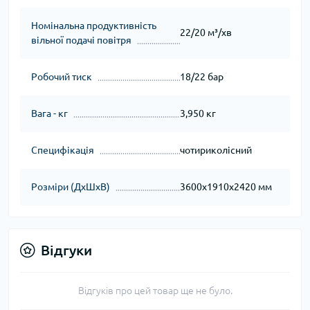
Номінальна продуктивність
22/20 м³/хв
вільної подачі повітря
Робочий тиск
18/22 бар
Вага - кг
3,950 кг
Специфікація
чотириколісний
Розміри (ДxШxВ)
3600x1910x2420 мм
Відгуки
Відгуків про цей товар ще не було.