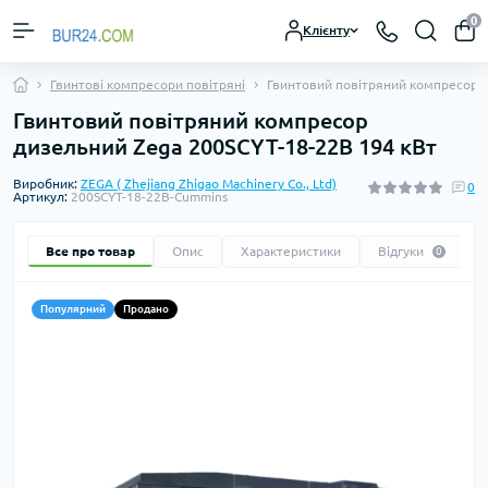
0
Клієнту
Гвинтові компресори повітряні
Гвинтовий повітряний компресор д
Гвинтовий повітряний компресор
дизельний Zega 200SCYT-18-22B 194 кВт
Виробник:
ZEGA ( Zhejiang Zhigao Machinery Co., Ltd)
0
Артикул:
200SCYT-18-22B-Cummins
Все про товар
Опис
Характеристики
Відгуки
0
Популярний
Продано