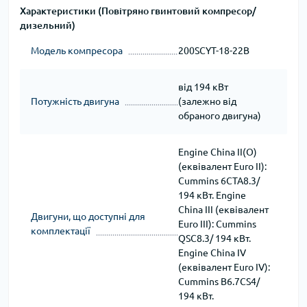
Характеристики (Повітряно гвинтовий компресор/
дизельний)
Модель компресора
200SCYT-18-22B
від 194 кВт
Потужність двигуна
(залежно від
обраного двигуна)
Engine China II(O)
(еквівалент Euro II):
Cummins 6CTA8.3/
194 кВт. Engine
China III (еквівалент
Двигуни, що доступні для
Euro III): Cummins
комплектації
QSC8.3/ 194 кВт.
Engine China IV
(еквівалент Euro IV):
Cummins B6.7CS4/
194 кВт.