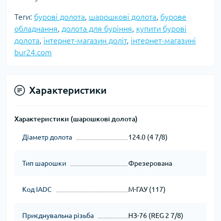
Теги:
бурові долота
,
шарошкові долота
,
бурове
обладнання
,
долота для буріння
,
купити бурові
долота
,
інтернет-магазин доліт
,
інтернет-магазині
bur24.com
Характеристики
Характеристики (шарошкові долота)
Діаметр долота
124.0 (4 7/8)
Тип шарошки
Фрезерована
Код IADC
М-ГАУ (117)
Приєднувальна різьба
НЗ-76 (REG 2 7/8)